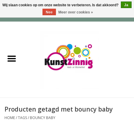
Wij slaan cookies op om onze website te verbeteren. Is dat akkoord?
Ja
Nee
Meer over cookies »
0 Artikelen - €0,00
Home
Servies
Wonen & Lifestyle
Geuren & Zepen
HappySoaps & Shampoo
Bars
Producten getagd met bouncy baby
HOME
/
TAGS
/
BOUNCY BABY
Tassen & Portemonnees