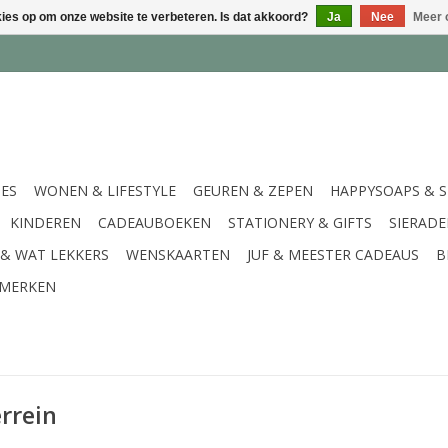
kies op om onze website te verbeteren. Is dat akkoord?
Ja
Nee
Meer 
IES
WONEN & LIFESTYLE
GEUREN & ZEPEN
HAPPYSOAPS & 
KINDEREN
CADEAUBOEKEN
STATIONERY & GIFTS
SIERAD
 & WAT LEKKERS
WENSKAARTEN
JUF & MEESTER CADEAUS
B
MERKEN
rrein