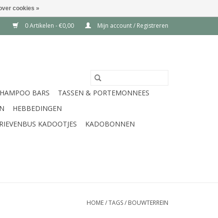
over cookies »
0 Artikelen - €0,00
Mijn account / Registreren
SHAMPOO BARS
TASSEN & PORTEMONNEES
EN
HEBBEDINGEN
RIEVENBUS KADOOTJES
KADOBONNEN
HOME
/
TAGS
/
BOUWTERREIN