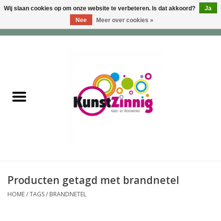
Wij slaan cookies op om onze website te verbeteren. Is dat akkoord?
Ja
Nee
Meer over cookies »
0 Artikelen - €0,00
Home
Servies
Wonen & Lifestyle
Geuren & Zepen
HappySoaps & Shampoo
Bars
Producten getagd met brandnetel
HOME
/
TAGS
/
BRANDNETEL
Tassen & Portemonnees