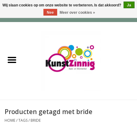
Wij slaan cookies op om onze website te verbeteren. Is dat akkoord?
Ja
Nee
Meer over cookies »
0 Artikelen - €0,00
Home
Servies
Wonen & Lifestyle
Geuren & Zepen
HappySoaps & Shampoo
Bars
Producten getagd met bride
HOME
/
TAGS
/
BRIDE
Tassen & Portemonnees