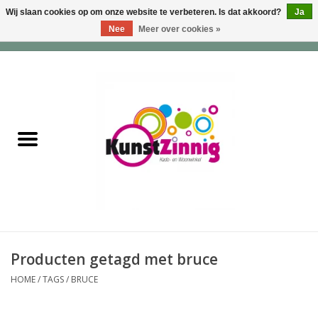
Wij slaan cookies op om onze website te verbeteren. Is dat akkoord?
Ja
Nee
Meer over cookies »
0 Artikelen - €0,00
Home
Servies
Wonen & Lifestyle
Geuren & Zepen
HappySoaps & Shampoo
Bars
Producten getagd met bruce
HOME
/
TAGS
/
BRUCE
Tassen & Portemonnees