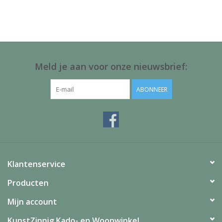
Juf & Meester Cadeaus
Brievenbus Kadootjes
Kadobonnen
Meld je aan voor onze nieuwsbrief:
Geslaagd!
ABONNEER
Merken
Klantenservice
Producten
Mijn account
KunstZinnig Kado- en Woonwinkel