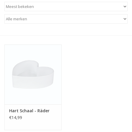
Baby & Kids
Kinderen
Cadeauboeken
Stationery & Gifts
Sieraden
Hebbedingen
Thee, Koffie & wat Lekkers
Hart Schaal - Räder
€14,99
Wenskaarten