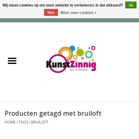
Wij slaan cookies op om onze website te verbeteren. Is dat akkoord?
Ja
Nee
Meer over cookies »
0 Artikelen - €0,00
Home
Servies
Wonen & Lifestyle
Geuren & Zepen
HappySoaps & Shampoo
Bars
Producten getagd met bruiloft
HOME
/
TAGS
/
BRUILOFT
Tassen & Portemonnees