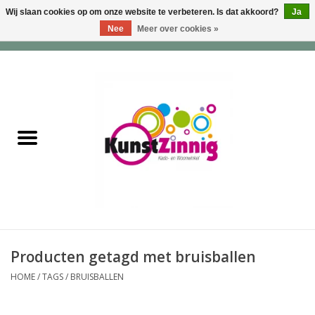
Wij slaan cookies op om onze website te verbeteren. Is dat akkoord?
Ja
Nee
Meer over cookies »
0 Artikelen - €0,00
Home
Servies
Wonen & Lifestyle
Geuren & Zepen
HappySoaps & Shampoo
Bars
Producten getagd met bruisballen
HOME
/
TAGS
/
BRUISBALLEN
Tassen & Portemonnees