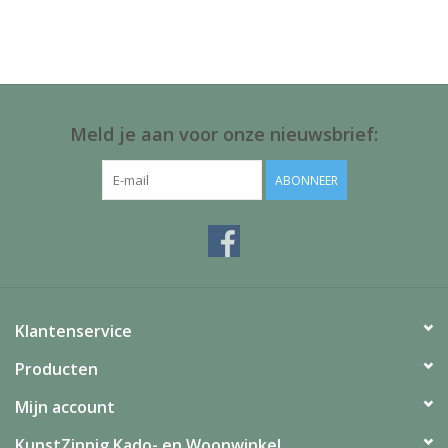
Juf & Meester Cadeaus
Brievenbus Kadootjes
Kadobonnen
Meld je aan voor onze nieuwsbrief:
Geslaagd!
ABONNEER
Merken
Klantenservice
Producten
Mijn account
KunstZinnig Kado- en Woonwinkel