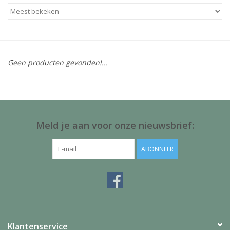
Baby & Kids
Kinderen
Geen producten gevonden!...
Cadeauboeken
Stationery & Gifts
Sieraden
Meld je aan voor onze nieuwsbrief:
Hebbedingen
ABONNEER
Thee, Koffie & wat Lekkers
Wenskaarten
Klantenservice