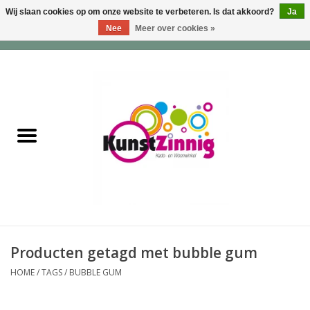
Wij slaan cookies op om onze website te verbeteren. Is dat akkoord?
Ja
Nee
Meer over cookies »
0 Artikelen - €0,00
Home
Servies
Wonen & Lifestyle
Geuren & Zepen
HappySoaps & Shampoo
Bars
Producten getagd met bubble gum
HOME
/
TAGS
/
BUBBLE GUM
Tassen & Portemonnees