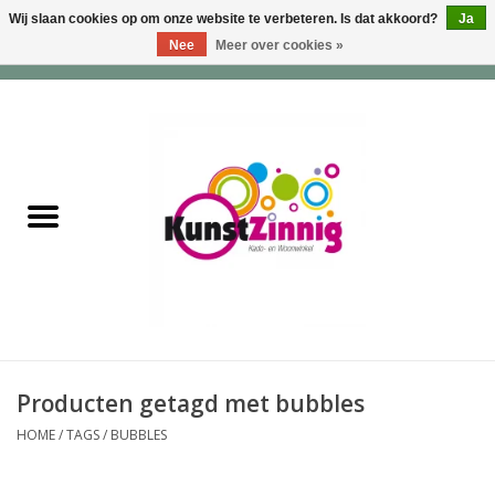
Wij slaan cookies op om onze website te verbeteren. Is dat akkoord?
Ja
Nee
Meer over cookies »
0 Artikelen - €0,00
Home
Servies
Wonen & Lifestyle
Geuren & Zepen
HappySoaps & Shampoo
Bars
Producten getagd met bubbles
HOME
/
TAGS
/
BUBBLES
Tassen & Portemonnees