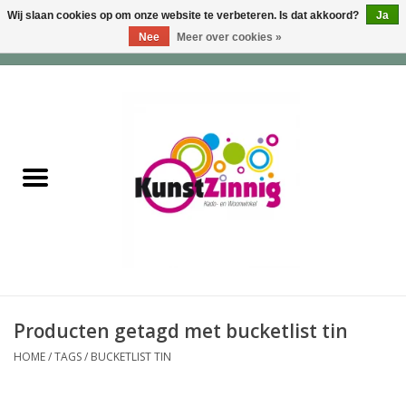
Wij slaan cookies op om onze website te verbeteren. Is dat akkoord?
Ja
Nee
Meer over cookies »
0 Artikelen - €0,00
Home
Servies
Wonen & Lifestyle
Geuren & Zepen
HappySoaps & Shampoo
Bars
Producten getagd met bucketlist tin
HOME
/
TAGS
/
BUCKETLIST TIN
Tassen & Portemonnees