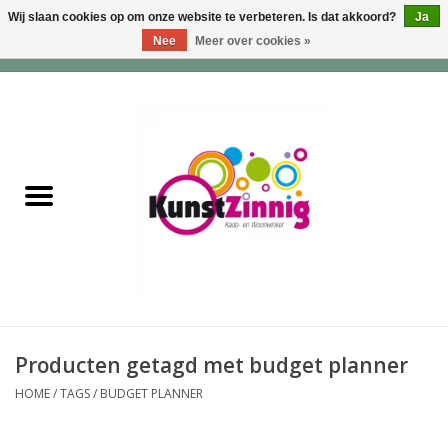
Wij slaan cookies op om onze website te verbeteren. Is dat akkoord?
Ja
Nee
Meer over cookies »
0 Artikelen - €0,00
Home
Servies
Wonen & Lifestyle
Geuren & Zepen
HappySoaps & Shampoo
Bars
Producten getagd met budget planner
HOME
/
TAGS
/
BUDGET PLANNER
Tassen & Portemonnees