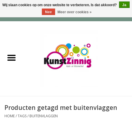
Wij slaan cookies op om onze website te verbeteren. Is dat akkoord?
Ja
Nee
Meer over cookies »
0 Artikelen - €0,00
Home
Servies
Wonen & Lifestyle
Geuren & Zepen
HappySoaps & Shampoo
Bars
Producten getagd met buitenvlaggen
HOME
/
TAGS
/
BUITENVLAGGEN
Tassen & Portemonnees