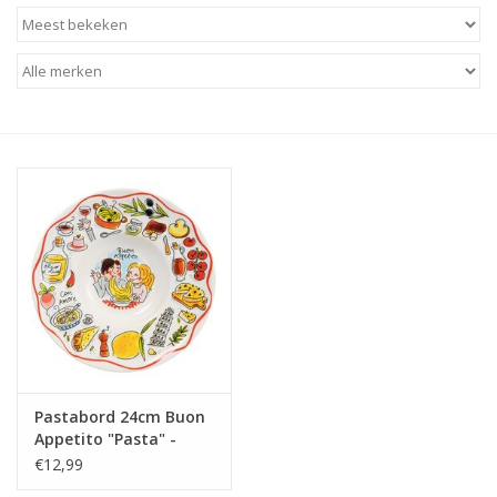
Baby & Kids
Kinderen
Cadeauboeken
Stationery & Gifts
Sieraden
Hebbedingen
Thee, Koffie & wat Lekkers
Pastabord 24cm Buon
Appetito "Pasta" -
Wenskaarten
Blond Amsterdam
€12,99