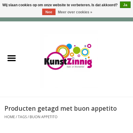
Wij slaan cookies op om onze website te verbeteren. Is dat akkoord?
Ja
Nee
Meer over cookies »
0 Artikelen - €0,00
Home
Servies
Wonen & Lifestyle
Geuren & Zepen
HappySoaps & Shampoo
Bars
Producten getagd met buon appetito
HOME
/
TAGS
/
BUON APPETITO
Tassen & Portemonnees