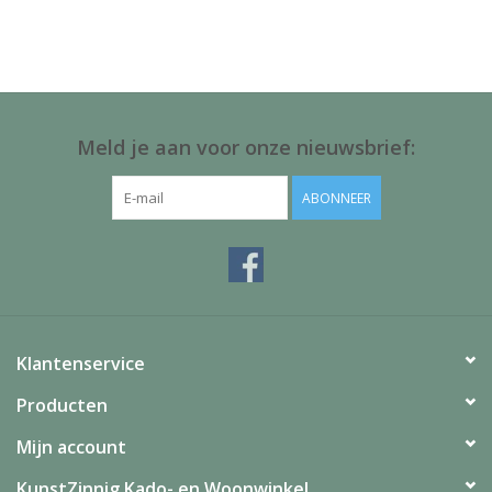
Juf & Meester Cadeaus
Brievenbus Kadootjes
Kadobonnen
Meld je aan voor onze nieuwsbrief:
Geslaagd!
ABONNEER
Merken
Klantenservice
Producten
Mijn account
KunstZinnig Kado- en Woonwinkel