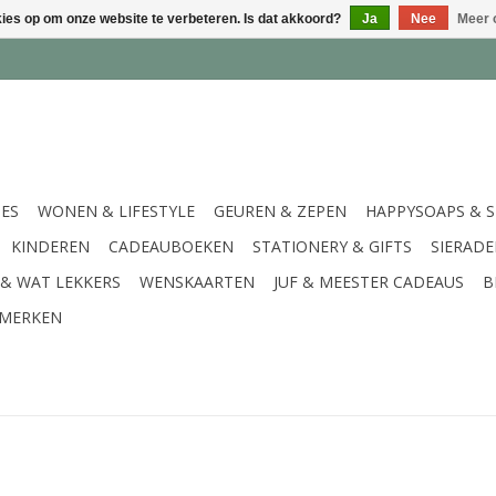
kies op om onze website te verbeteren. Is dat akkoord?
Ja
Nee
Meer 
IES
WONEN & LIFESTYLE
GEUREN & ZEPEN
HAPPYSOAPS & 
KINDEREN
CADEAUBOEKEN
STATIONERY & GIFTS
SIERAD
 & WAT LEKKERS
WENSKAARTEN
JUF & MEESTER CADEAUS
B
MERKEN