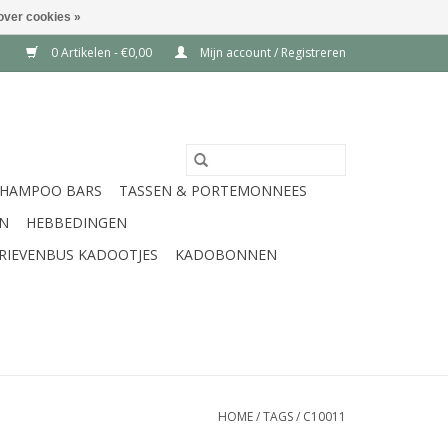
over cookies »
0 Artikelen - €0,00
Mijn account / Registreren
SHAMPOO BARS
TASSEN & PORTEMONNEES
EN
HEBBEDINGEN
RIEVENBUS KADOOTJES
KADOBONNEN
HOME
/
TAGS
/
C10011