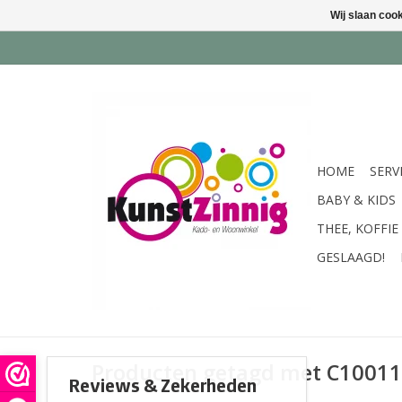
Wij slaan coo
HOME
SERV
BABY & KIDS
THEE, KOFFIE
GESLAAGD!
Producten getagd met C10011