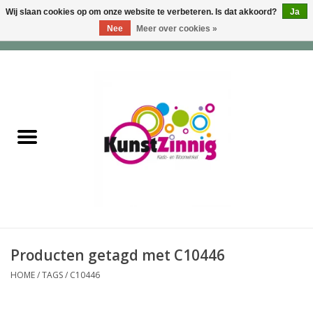
Wij slaan cookies op om onze website te verbeteren. Is dat akkoord?
Ja
Nee
Meer over cookies »
0 Artikelen - €0,00
Home
Servies
Wonen & Lifestyle
Geuren & Zepen
HappySoaps & Shampoo
Bars
Producten getagd met C10446
HOME
/
TAGS
/
C10446
Tassen & Portemonnees