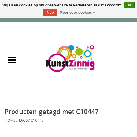
Wij slaan cookies op om onze website te verbeteren. Is dat akkoord?
Ja
Nee
Meer over cookies »
0 Artikelen - €0,00
Home
Servies
Wonen & Lifestyle
Geuren & Zepen
HappySoaps & Shampoo
Bars
Producten getagd met C10447
HOME
/
TAGS
/
C10447
Tassen & Portemonnees