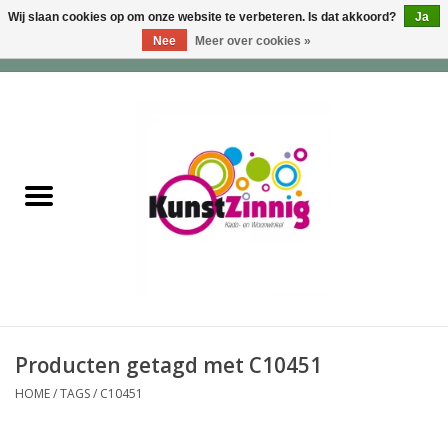
Wij slaan cookies op om onze website te verbeteren. Is dat akkoord?
Ja
Nee
Meer over cookies »
0 Artikelen - €0,00
Home
Servies
Wonen & Lifestyle
Geuren & Zepen
HappySoaps & Shampoo
Bars
Producten getagd met C10451
HOME
/
TAGS
/
C10451
Tassen & Portemonnees