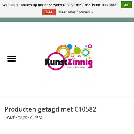
Wij slaan cookies op om onze website te verbeteren. Is dat akkoord?
Ja
Nee
Meer over cookies »
0 Artikelen - €0,00
Home
Servies
Wonen & Lifestyle
Geuren & Zepen
HappySoaps & Shampoo
Bars
Producten getagd met C10582
HOME
/
TAGS
/
C10582
Tassen & Portemonnees