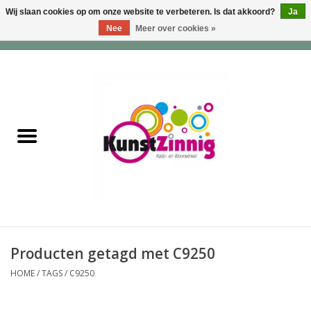
Wij slaan cookies op om onze website te verbeteren. Is dat akkoord?
Ja
Nee
Meer over cookies »
0 Artikelen - €0,00
Home
Servies
Wonen & Lifestyle
Geuren & Zepen
HappySoaps & Shampoo
Bars
Producten getagd met C9250
HOME
/
TAGS
/
C9250
Tassen & Portemonnees