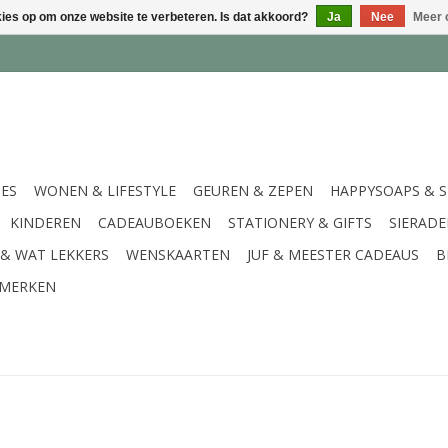
kies op om onze website te verbeteren. Is dat akkoord?
Ja
Nee
Meer 
IES
WONEN & LIFESTYLE
GEUREN & ZEPEN
HAPPYSOAPS & 
KINDEREN
CADEAUBOEKEN
STATIONERY & GIFTS
SIERAD
 & WAT LEKKERS
WENSKAARTEN
JUF & MEESTER CADEAUS
B
MERKEN