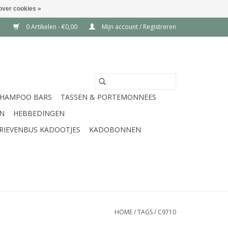
over cookies »
0 Artikelen - €0,00
Mijn account / Registreren
SHAMPOO BARS
TASSEN & PORTEMONNEES
EN
HEBBEDINGEN
RIEVENBUS KADOOTJES
KADOBONNEN
HOME
/
TAGS
/
C9710