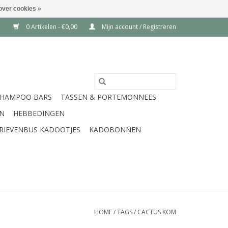
over cookies »
0 Artikelen - €0,00
Mijn account / Registreren
SHAMPOO BARS
TASSEN & PORTEMONNEES
EN
HEBBEDINGEN
RIEVENBUS KADOOTJES
KADOBONNEN
HOME
/
TAGS
/
CACTUS KOM