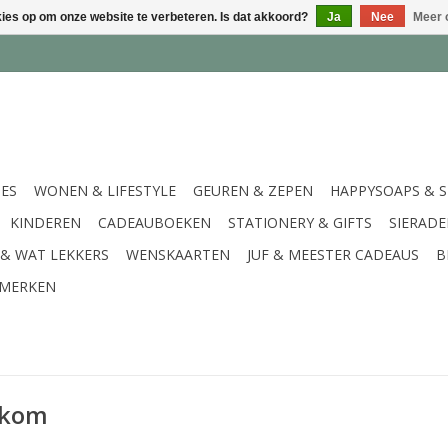
kies op om onze website te verbeteren. Is dat akkoord?
Ja
Nee
Meer 
IES
WONEN & LIFESTYLE
GEUREN & ZEPEN
HAPPYSOAPS & 
KINDEREN
CADEAUBOEKEN
STATIONERY & GIFTS
SIERAD
 & WAT LEKKERS
WENSKAARTEN
JUF & MEESTER CADEAUS
B
MERKEN
 kom