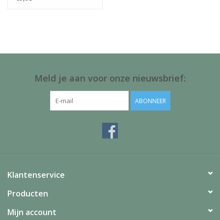
Juf & Meester Cadeaus
Brievenbus Kadootjes
Kadobonnen
Meld je aan voor onze nieuwsbrief:
Geslaagd!
ABONNEER
Merken
Klantenservice
Producten
Mijn account