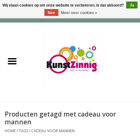
Wij slaan cookies op om onze website te verbeteren. Is dat akkoord?
Ja
Nee
Meer over cookies »
0 Artikelen - €0,00
Home
Servies
Wonen & Lifestyle
Geuren & Zepen
HappySoaps & Shampoo
Bars
Producten getagd met cadeau voor
mannen
Tassen & Portemonnees
HOME
/
TAGS
/
CADEAU VOOR MANNEN