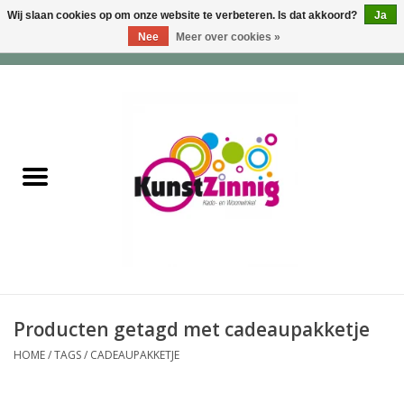
Wij slaan cookies op om onze website te verbeteren. Is dat akkoord?
Ja
Nee
Meer over cookies »
0 Artikelen - €0,00
Home
Servies
Wonen & Lifestyle
Geuren & Zepen
HappySoaps & Shampoo
Bars
Producten getagd met cadeaupakketje
HOME
/
TAGS
/
CADEAUPAKKETJE
Tassen & Portemonnees