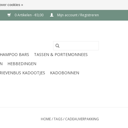
over cookies »
0 Artikelen - €0,00
Mijn account / Registreren
SHAMPOO BARS
TASSEN & PORTEMONNEES
EN
HEBBEDINGEN
RIEVENBUS KADOOTJES
KADOBONNEN
HOME
/
TAGS
/
CADEAUVERPAKKING