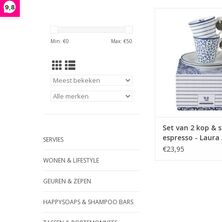
9,8
Deze mooie giftbo
verschillende espre
schotels is leuk om
Min: €
0
Max: €
50
geven door de s
cadeaudoos van Laura
de box zitten 2 dessi
Floris.
TOEVOEGEN AAN WI
Set van 2 kop & 
espresso - Laura
SERVIES
€23,95
WONEN & LIFESTYLE
GEUREN & ZEPEN
HAPPYSOAPS & SHAMPOO BARS