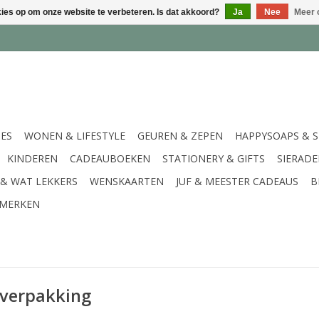
kies op om onze website te verbeteren. Is dat akkoord?
Ja
Nee
Meer 
IES
WONEN & LIFESTYLE
GEUREN & ZEPEN
HAPPYSOAPS & 
KINDEREN
CADEAUBOEKEN
STATIONERY & GIFTS
SIERAD
 & WAT LEKKERS
WENSKAARTEN
JUF & MEESTER CADEAUS
B
MERKEN
verpakking