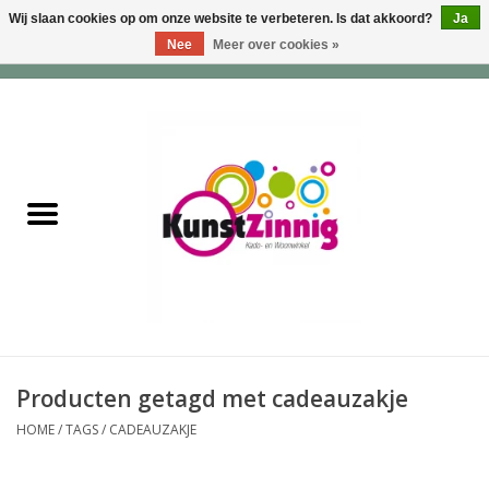
Wij slaan cookies op om onze website te verbeteren. Is dat akkoord?
Ja
Nee
Meer over cookies »
0 Artikelen - €0,00
Home
Servies
Wonen & Lifestyle
Geuren & Zepen
HappySoaps & Shampoo
Bars
Producten getagd met cadeauzakje
HOME
/
TAGS
/
CADEAUZAKJE
Tassen & Portemonnees