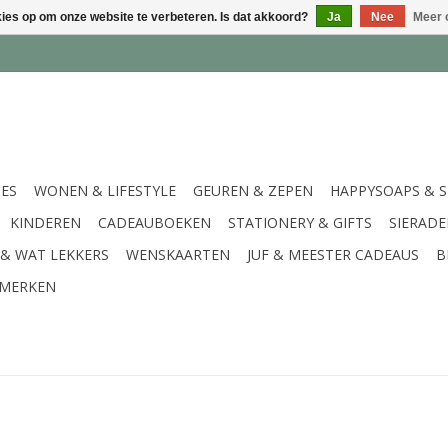
kies op om onze website te verbeteren. Is dat akkoord?
Ja
Nee
Meer 
IES
WONEN & LIFESTYLE
GEUREN & ZEPEN
HAPPYSOAPS & 
KINDEREN
CADEAUBOEKEN
STATIONERY & GIFTS
SIERAD
 & WAT LEKKERS
WENSKAARTEN
JUF & MEESTER CADEAUS
B
MERKEN