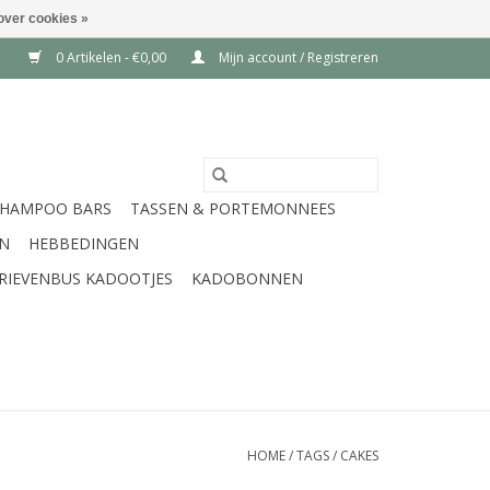
over cookies »
0 Artikelen - €0,00
Mijn account / Registreren
SHAMPOO BARS
TASSEN & PORTEMONNEES
EN
HEBBEDINGEN
RIEVENBUS KADOOTJES
KADOBONNEN
HOME
/
TAGS
/
CAKES