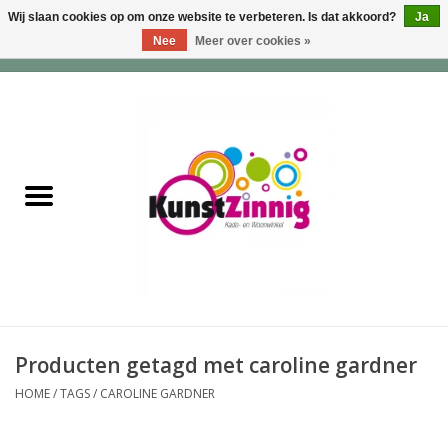
Wij slaan cookies op om onze website te verbeteren. Is dat akkoord?
Ja
Nee
Meer over cookies »
0 Artikelen - €0,00
Home
Servies
Wonen & Lifestyle
Geuren & Zepen
HappySoaps & Shampoo
Bars
Producten getagd met caroline gardner
HOME
/
TAGS
/
CAROLINE GARDNER
Tassen & Portemonnees