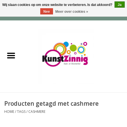
Wij slaan cookies op om onze website te verbeteren. Is dat akkoord?
Ja
Nee
Meer over cookies »
0 Artikelen - €0,00
Home
Servies
Wonen & Lifestyle
Geuren & Zepen
HappySoaps & Shampoo
Bars
Producten getagd met cashmere
HOME
/
TAGS
/
CASHMERE
Tassen & Portemonnees