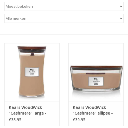
Baby & Kids
Kinderen
Cadeauboeken
Stationery & Gifts
Sieraden
Hebbedingen
Thee, Koffie & wat Lekkers
Kaars WoodWick
Kaars WoodWick
"Cashmere" large -
"Cashmere" ellipse -
Wenskaarten
WoodWick
WoodWick
€38,95
€39,95