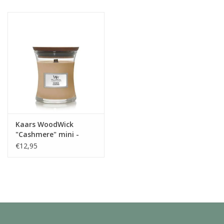
Juf & Meester Cadeaus
Brievenbus Kadootjes
Kadobonnen
Geslaagd!
Merken
Kaars WoodWick
"Cashmere" mini -
WoodWick
€12,95