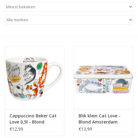
Baby & Kids
Kinderen
Cadeauboeken
Stationery & Gifts
Sieraden
Hebbedingen
Thee, Koffie & wat Lekkers
Cappuccino Beker Cat
Blik klein Cat Love -
Love 0,5l - Blond
Blond Amsterdam
Wenskaarten
Amsterdam
€12,99
€13,99