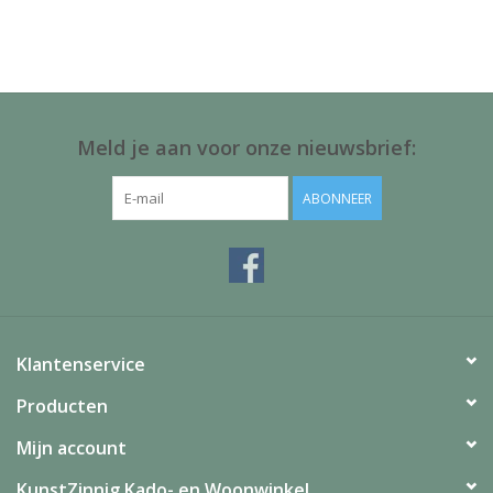
Juf & Meester Cadeaus
Brievenbus Kadootjes
Kadobonnen
Meld je aan voor onze nieuwsbrief:
Geslaagd!
ABONNEER
Merken
Klantenservice
Producten
Mijn account
KunstZinnig Kado- en Woonwinkel