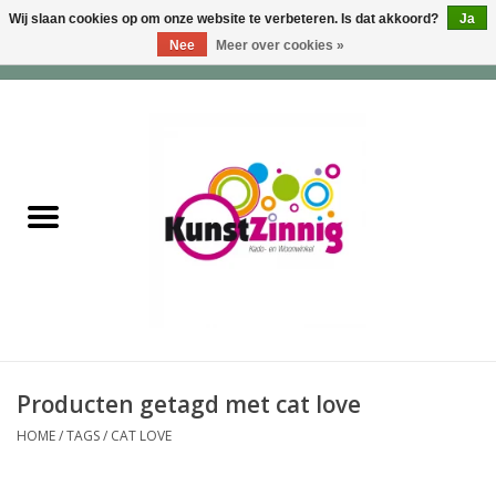
Wij slaan cookies op om onze website te verbeteren. Is dat akkoord?
Ja
Nee
Meer over cookies »
0 Artikelen - €0,00
Home
Servies
Wonen & Lifestyle
Geuren & Zepen
HappySoaps & Shampoo
Bars
Producten getagd met cat love
HOME
/
TAGS
/
CAT LOVE
Tassen & Portemonnees