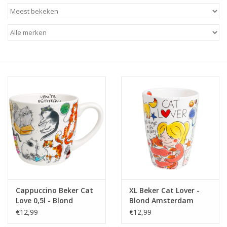
Baby & Kids
Kinderen
Cadeauboeken
Stationery & Gifts
Sieraden
Hebbedingen
Thee, Koffie & wat Lekkers
Cappuccino Beker Cat
XL Beker Cat Lover -
Love 0,5l - Blond
Blond Amsterdam
Wenskaarten
Amsterdam
€12,99
€12,99