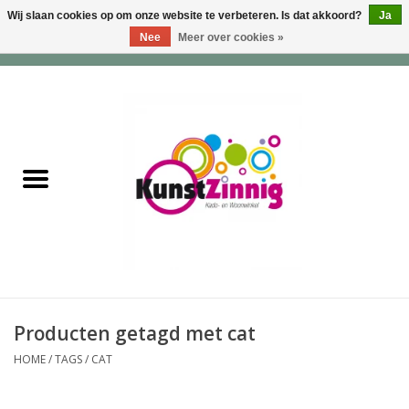
Wij slaan cookies op om onze website te verbeteren. Is dat akkoord?
Ja
Nee
Meer over cookies »
0 Artikelen - €0,00
Home
Servies
Wonen & Lifestyle
Geuren & Zepen
HappySoaps & Shampoo
Bars
Producten getagd met cat
HOME
/
TAGS
/
CAT
Tassen & Portemonnees