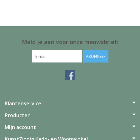
Juf & Meester Cadeaus
Brievenbus Kadootjes
Kadobonnen
Meld je aan voor onze nieuwsbrief:
Geslaagd!
ABONNEER
Merken
Klantenservice
Producten
Mijn account
KunstZinnig Kado- en Woonwinkel