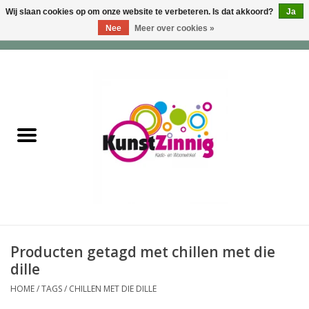
Wij slaan cookies op om onze website te verbeteren. Is dat akkoord?
Ja
Nee
Meer over cookies »
0 Artikelen - €0,00
Home
Servies
Wonen & Lifestyle
Geuren & Zepen
HappySoaps & Shampoo
Bars
Producten getagd met chillen met die
dille
Tassen & Portemonnees
HOME
/
TAGS
/
CHILLEN MET DIE DILLE