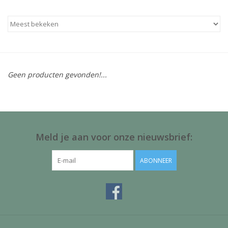
Baby & Kids
Kinderen
Cadeauboeken
Geen producten gevonden!...
Stationery & Gifts
Sieraden
Meld je aan voor onze nieuwsbrief:
Hebbedingen
ABONNEER
Thee, Koffie & wat Lekkers
Wenskaarten