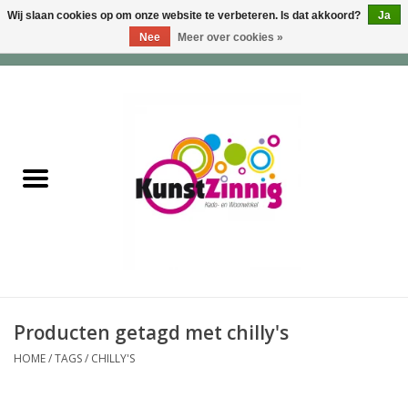
Wij slaan cookies op om onze website te verbeteren. Is dat akkoord?
Ja
Nee
Meer over cookies »
0 Artikelen - €0,00
Home
Servies
Wonen & Lifestyle
Geuren & Zepen
HappySoaps & Shampoo
Bars
Producten getagd met chilly's
HOME
/
TAGS
/
CHILLY'S
Tassen & Portemonnees