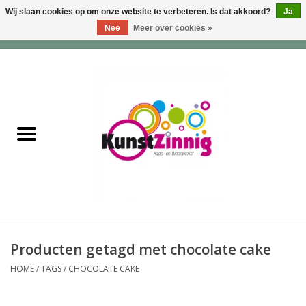
Wij slaan cookies op om onze website te verbeteren. Is dat akkoord?
Ja
Nee
Meer over cookies »
0 Artikelen - €0,00
Home
Servies
Wonen & Lifestyle
Geuren & Zepen
HappySoaps & Shampoo
Bars
Producten getagd met chocolate cake
HOME
/
TAGS
/
CHOCOLATE CAKE
Tassen & Portemonnees