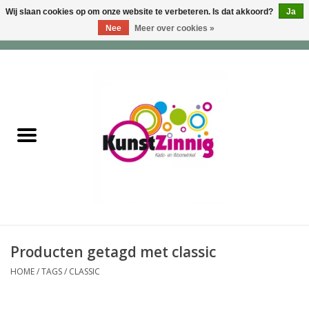
Wij slaan cookies op om onze website te verbeteren. Is dat akkoord?
Ja
Nee
Meer over cookies »
0 Artikelen - €0,00
Home
Servies
Wonen & Lifestyle
Geuren & Zepen
HappySoaps & Shampoo
Bars
Producten getagd met classic
HOME
/
TAGS
/
CLASSIC
Tassen & Portemonnees