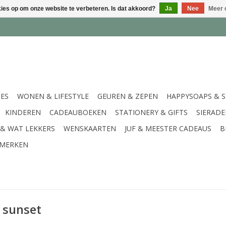
kies op om onze website te verbeteren. Is dat akkoord?
Ja
Nee
Meer 
IES
WONEN & LIFESTYLE
GEUREN & ZEPEN
HAPPYSOAPS & 
KINDEREN
CADEAUBOEKEN
STATIONERY & GIFTS
SIERAD
 & WAT LEKKERS
WENSKAARTEN
JUF & MEESTER CADEAUS
B
MERKEN
 sunset