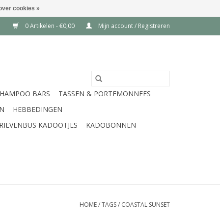
over cookies »
0 Artikelen - €0,00
Mijn account / Registreren
SHAMPOO BARS
TASSEN & PORTEMONNEES
EN
HEBBEDINGEN
RIEVENBUS KADOOTJES
KADOBONNEN
HOME
/
TAGS
/
COASTAL SUNSET