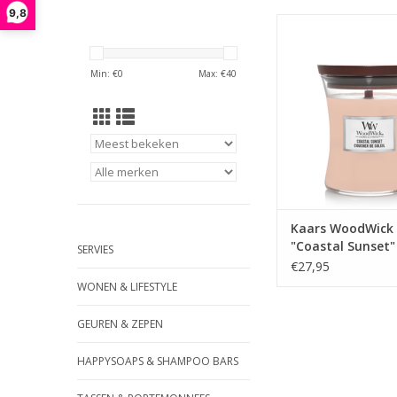
9,8
Zonovergoten bl
uitnodigende kokos
zoute zeelucht vange
Min: €
0
Max: €
40
gloed van de ku
Kaars WoodWick
"Coastal Sunset"
SERVIES
Medium - WoodW
€27,95
WONEN & LIFESTYLE
GEUREN & ZEPEN
HAPPYSOAPS & SHAMPOO BARS