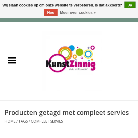
Wij slaan cookies op om onze website te verbeteren. Is dat akkoord?
Ja
Nee
Meer over cookies »
0 Artikelen - €0,00
Home
Servies
Wonen & Lifestyle
Geuren & Zepen
HappySoaps & Shampoo
Bars
Producten getagd met compleet servies
HOME
/
TAGS
/
COMPLEET SERVIES
Tassen & Portemonnees