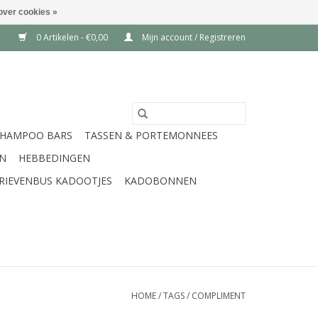
over cookies »
0 Artikelen - €0,00
Mijn account / Registreren
SHAMPOO BARS
TASSEN & PORTEMONNEES
EN
HEBBEDINGEN
RIEVENBUS KADOOTJES
KADOBONNEN
HOME
/
TAGS
/
COMPLIMENT