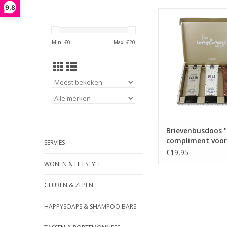
9,8
Een complimentje vo
ben trots op jou en 
het om in het zonnetj
Min: €
0
Max: €
20
worden! Dit pakket is
drie tubes; body
handcrème en dou
TOEVOEGEN AAN WI
Brievenbusdoos 
compliment voor 
SERVIES
100% Leuk
€19,95
WONEN & LIFESTYLE
GEUREN & ZEPEN
HAPPYSOAPS & SHAMPOO BARS