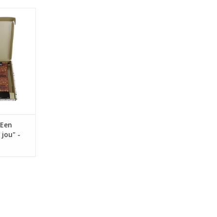
or jou, ik
je verdiend
e gezet te
 gevuld met
lotion,
chegel.
NKELWAGEN
"Een
jou" -