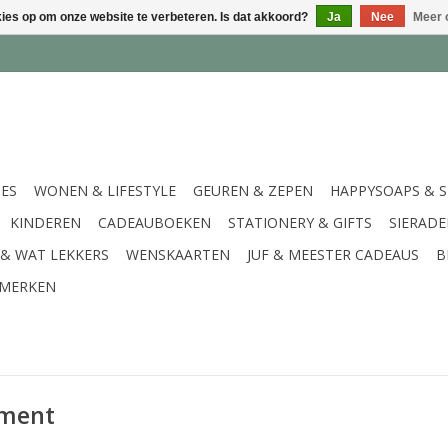
kies op om onze website te verbeteren. Is dat akkoord?
Ja
Nee
Meer 
IES
WONEN & LIFESTYLE
GEUREN & ZEPEN
HAPPYSOAPS & 
KINDEREN
CADEAUBOEKEN
STATIONERY & GIFTS
SIERAD
 & WAT LEKKERS
WENSKAARTEN
JUF & MEESTER CADEAUS
B
MERKEN
iment