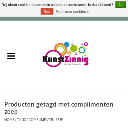
Wij slaan cookies op om onze website te verbeteren. Is dat akkoord?
Ja
Nee
Meer over cookies »
0 Artikelen - €0,00
Home
Servies
Wonen & Lifestyle
Geuren & Zepen
HappySoaps & Shampoo
Bars
Producten getagd met complimenten
zeep
Tassen & Portemonnees
HOME
/
TAGS
/
COMPLIMENTEN ZEEP