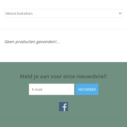
Baby & Kids
Kinderen
Cadeauboeken
Geen producten gevonden!...
Stationery & Gifts
Sieraden
Meld je aan voor onze nieuwsbrief:
Hebbedingen
ABONNEER
Thee, Koffie & wat Lekkers
Wenskaarten