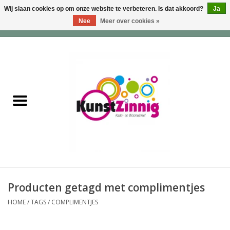
Wij slaan cookies op om onze website te verbeteren. Is dat akkoord?
Ja
Nee
Meer over cookies »
0 Artikelen - €0,00
Home
Servies
Wonen & Lifestyle
Geuren & Zepen
HappySoaps & Shampoo
Bars
Producten getagd met complimentjes
HOME
/
TAGS
/
COMPLIMENTJES
Tassen & Portemonnees