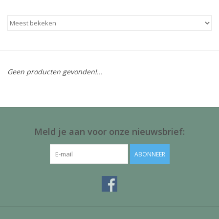
Baby & Kids
Kinderen
Cadeauboeken
Geen producten gevonden!...
Stationery & Gifts
Sieraden
Meld je aan voor onze nieuwsbrief:
Hebbedingen
ABONNEER
Thee, Koffie & wat Lekkers
Wenskaarten