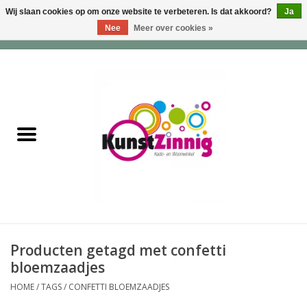
Wij slaan cookies op om onze website te verbeteren. Is dat akkoord?
Ja
Nee
Meer over cookies »
0 Artikelen - €0,00
Home
Servies
Wonen & Lifestyle
Geuren & Zepen
HappySoaps & Shampoo
Bars
Producten getagd met confetti
bloemzaadjes
Tassen & Portemonnees
HOME
/
TAGS
/
CONFETTI BLOEMZAADJES