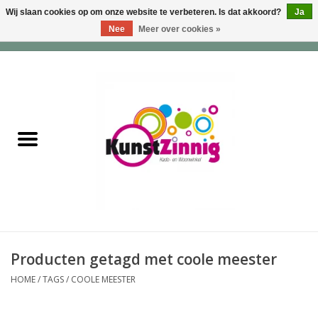
Wij slaan cookies op om onze website te verbeteren. Is dat akkoord?
Ja
Nee
Meer over cookies »
0 Artikelen - €0,00
Home
Servies
Wonen & Lifestyle
Geuren & Zepen
HappySoaps & Shampoo
Bars
Producten getagd met coole meester
HOME
/
TAGS
/
COOLE MEESTER
Tassen & Portemonnees