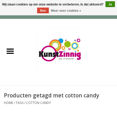
Wij slaan cookies op om onze website te verbeteren. Is dat akkoord?
Ja
Nee
Meer over cookies »
0 Artikelen - €0,00
Home
Servies
Wonen & Lifestyle
Geuren & Zepen
HappySoaps & Shampoo
Bars
Producten getagd met cotton candy
HOME
/
TAGS
/
COTTON CANDY
Tassen & Portemonnees