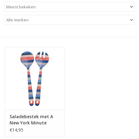
Baby & Kids
Kinderen
Cadeauboeken
Stationery & Gifts
Sieraden
Hebbedingen
Thee, Koffie & wat Lekkers
Saladebestek met A
New York Minute
Wenskaarten
Stripes print - Rice
€14,95