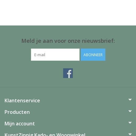
Juf & Meester Cadeaus
Brievenbus Kadootjes
Kadobonnen
Meld je aan voor onze nieuwsbrief:
Geslaagd!
ABONNEER
Merken
Klantenservice
Producten
Mijn account
KunstZinnig Kado- en Woonwinkel