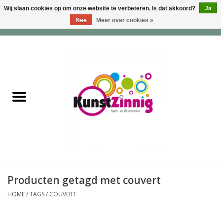
Wij slaan cookies op om onze website te verbeteren. Is dat akkoord?
Ja
Nee
Meer over cookies »
0 Artikelen - €0,00
Home
Servies
Wonen & Lifestyle
Geuren & Zepen
HappySoaps & Shampoo
Bars
Producten getagd met couvert
HOME
/
TAGS
/
COUVERT
Tassen & Portemonnees