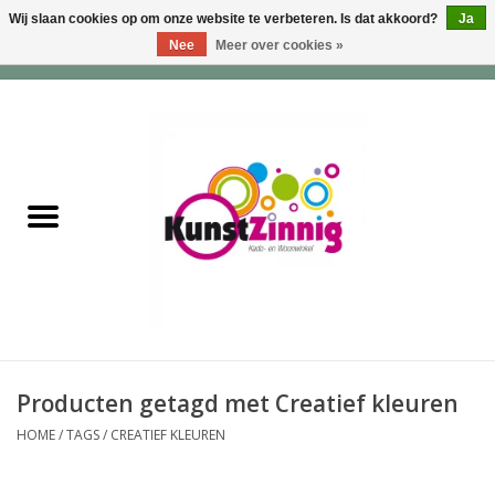
Wij slaan cookies op om onze website te verbeteren. Is dat akkoord?
Ja
Nee
Meer over cookies »
0 Artikelen - €0,00
Home
Servies
Wonen & Lifestyle
Geuren & Zepen
HappySoaps & Shampoo
Bars
Producten getagd met Creatief kleuren
HOME
/
TAGS
/
CREATIEF KLEUREN
Tassen & Portemonnees