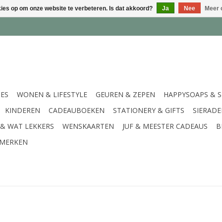
kies op om onze website te verbeteren. Is dat akkoord?
Ja
Nee
Meer 
IES
WONEN & LIFESTYLE
GEUREN & ZEPEN
HAPPYSOAPS & 
KINDEREN
CADEAUBOEKEN
STATIONERY & GIFTS
SIERAD
 & WAT LEKKERS
WENSKAARTEN
JUF & MEESTER CADEAUS
B
MERKEN