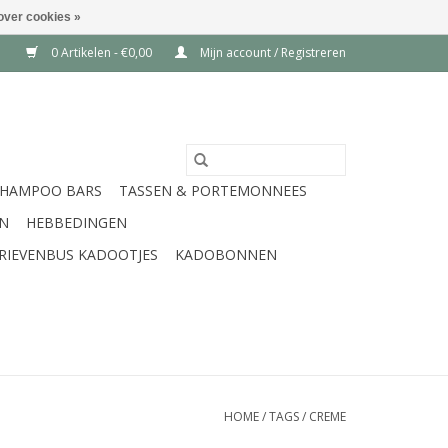
over cookies »
0 Artikelen - €0,00
Mijn account / Registreren
SHAMPOO BARS
TASSEN & PORTEMONNEES
EN
HEBBEDINGEN
RIEVENBUS KADOOTJES
KADOBONNEN
HOME
/
TAGS
/
CREME