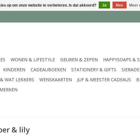
kies op om onze website te verbeteren. Is dat akkoord?
Ja
Nee
Meer 
IES
WONEN & LIFESTYLE
GEUREN & ZEPEN
HAPPYSOAPS & 
KINDEREN
CADEAUBOEKEN
STATIONERY & GIFTS
SIERAD
 & WAT LEKKERS
WENSKAARTEN
JUF & MEESTER CADEAUS
B
MERKEN
r & lily