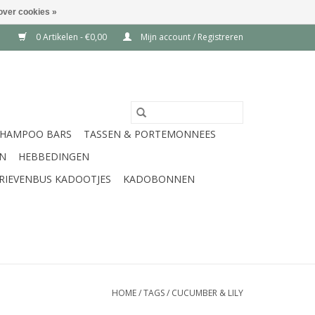
over cookies »
0 Artikelen - €0,00
Mijn account / Registreren
SHAMPOO BARS
TASSEN & PORTEMONNEES
EN
HEBBEDINGEN
RIEVENBUS KADOOTJES
KADOBONNEN
HOME
/
TAGS
/
CUCUMBER & LILY