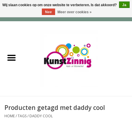
Wij slaan cookies op om onze website te verbeteren. Is dat akkoord?
Ja
Nee
Meer over cookies »
0 Artikelen - €0,00
Home
Servies
Wonen & Lifestyle
Geuren & Zepen
HappySoaps & Shampoo
Bars
Producten getagd met daddy cool
HOME
/
TAGS
/
DADDY COOL
Tassen & Portemonnees