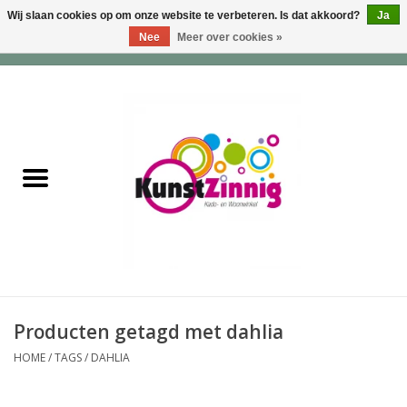
Wij slaan cookies op om onze website te verbeteren. Is dat akkoord?
Ja
Nee
Meer over cookies »
0 Artikelen - €0,00
Home
Servies
Wonen & Lifestyle
Geuren & Zepen
HappySoaps & Shampoo
Bars
Producten getagd met dahlia
HOME
/
TAGS
/
DAHLIA
Tassen & Portemonnees