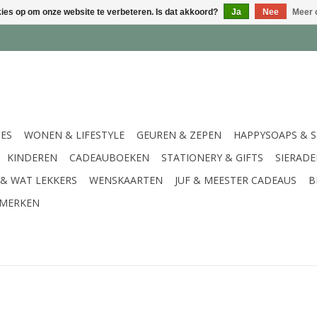
kies op om onze website te verbeteren. Is dat akkoord?
Ja
Nee
Meer 
IES
WONEN & LIFESTYLE
GEUREN & ZEPEN
HAPPYSOAPS & 
KINDEREN
CADEAUBOEKEN
STATIONERY & GIFTS
SIERAD
 & WAT LEKKERS
WENSKAARTEN
JUF & MEESTER CADEAUS
B
MERKEN