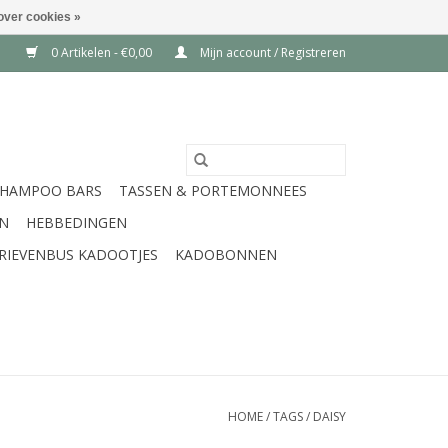
over cookies »
0 Artikelen - €0,00
Mijn account / Registreren
SHAMPOO BARS
TASSEN & PORTEMONNEES
EN
HEBBEDINGEN
RIEVENBUS KADOOTJES
KADOBONNEN
HOME
/
TAGS
/
DAISY