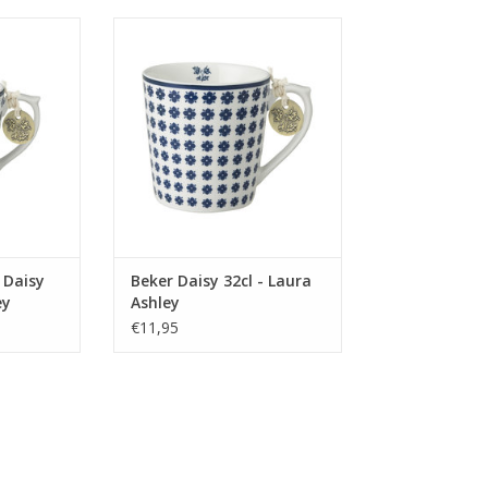
p koffie is
Beker uit de Laura Ashley
 een vast
Blueprint Collectables serie dat
. Maak van
geïnspireerd is op de oudste
offie een
ontwerpen van Laura Ashley zelf
 koffie te
en de prachtige dessins zijn
 de mokken
weergegeven op porselein van
ley.
verfijnd New Bone China. Erg leuk
om naar eigen smaak te
NKELWAGEN
combineren met ieder
TOEVOEGEN AAN WINKELWAGEN
 Daisy
Beker Daisy 32cl - Laura
ey
Ashley
€11,95