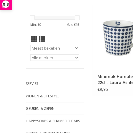
9,8
Het drinken van een ko
bijna voor iedereen
onderdeel van de dag
Min: €
0
Max: €
15
je alledaagse kop k
genietmoment door je
drinken uit een van
van Laura Ash
TOEVOEGEN AAN WI
Minimok Humble
22cl - Laura Ashl
SERVIES
€9,95
WONEN & LIFESTYLE
GEUREN & ZEPEN
HAPPYSOAPS & SHAMPOO BARS